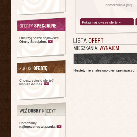
powierzchnia [m²]
Pokaż najnowsze oferty »
Obejrzyj nasze najnowsze
Oferty Specjalne.
Niestety nie znaleziono ofert spelniajacych
Chcesz zgłosić ofertę?
Napisz do nas.
Doradzamy
najlepsze rozwiązania.