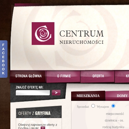
MIESZKANIA
DOMY
Sprzedaż
Wynajem
miejscowość
dzielnica - os.
Obejrzyj najnowsze oferty z
rodzaj budynku
Gryfina i okolic.