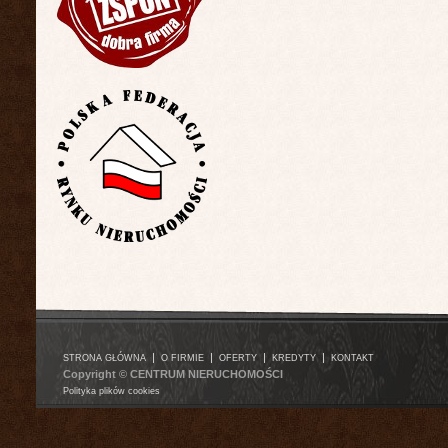
|
|
|
|
STRONA GŁÓWNA
O FIRMIE
OFERTY
KREDYTY
KONTAKT
Copyright © CENTRUM NIERUCHOMOŚCI
Polityka plików cookies