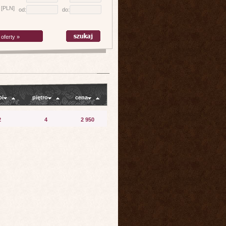
 [PLN]
od:
do:
oferty »
oi
piętro
cena
2
4
2 950