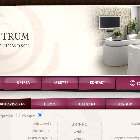
MIESZKANIA
DOMY
DZIAŁKI
LOKALE
Sprzedaż
Wynajem
miejscowość
liczb
dzielnica - os.
rodzaj budynku
czynsz ofertowy