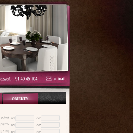
OBIEKTY
a pokoi
od:
do:
piętro
od:
do:
 [PLN]
od:
do: